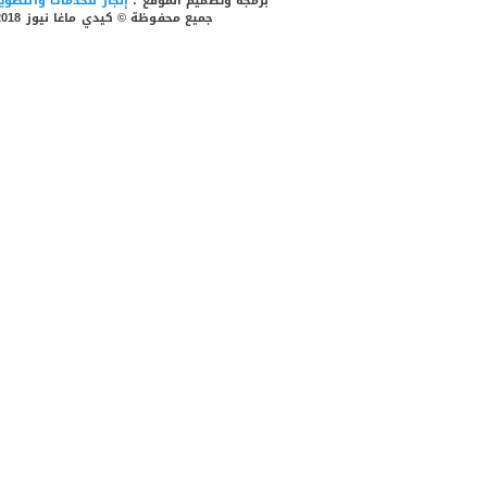
برمجة وتصميم الموقع :
إنجاز للخدمات والتطوير
وادي
جميع محفوظة © كيدي ماغا نيوز 2018
كاركورو
وما
جاوره