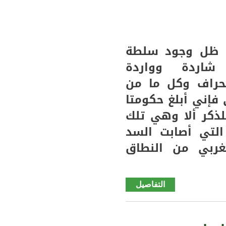
استباحة
لممنوع
(البيئة)
ي ظل وجود سلطة
إعادة
نشر
ردة وواردة
نحراف وكل ما من
فإني أبلغ حكومتا
لذكر ألا وهي تلك
التي أصابت السد
غربي من النطاق
التفاصيل
de
طلب
خاص
(بلاغ