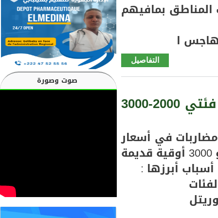
المناطق بمافيهم
هاجس ا
التفاصيل
de جنوب
شرق
صوت وصورة
سيلبابي
تطورات
سيلبابي مضاربا ت في السوق في أسعار فئتي 2000-3000
مذهلة
في
مستوى
ضاربات في أسعار
تعاطي
بطاقات التزويد من فئتي 2000 و 3000 أوقية قديمة
وتسويق
سباب أبرزها :
الحشيش
"المخدر"