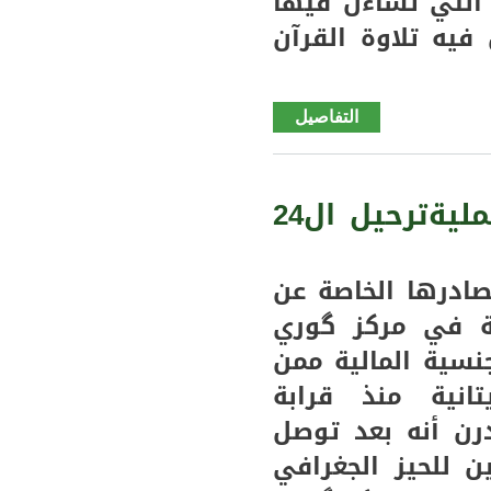
التي تساءل فيها
ون فيه تلاوة القرآن
التفاصيل
de اعتقال
جندي مالي
بعد تلاوته
القرآن في
كيدي ماغا "گوري " تفاصيل حصرية عن عمليةترحيل ال24
بحجة
مخالفة
قوانين
ادرها الخاصة عن
الجندية
ة في مركز گوري
والجمهورية
ن الجنسية المالية ممن
انية منذ قرابة
رن أنه بعد توصل
 للحيز الجغرافي