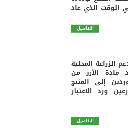
تخفيف
علف ركل ب4500 أوقية في الوقت الذي عاد
القيود؟!!!
التفاصيل
de
كيدي
ماغانيوز
(أدياكلي
) تجار
م الزراعة المحلية
يبعون
د مادة الأرز من
علف
البرنامج
ردين إلى المنتج
الرعوي
ين ورد الاعتبار
دون
استحياء
(الثمن)
التفاصيل
de
كيدي