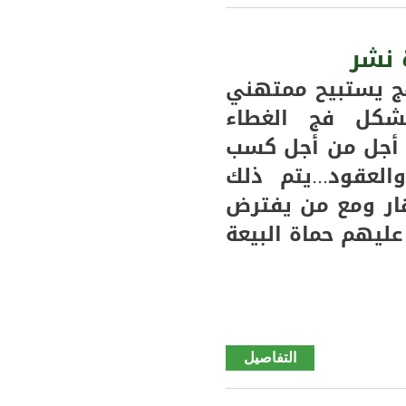
ماغا
الأرز
 نشر
"مَارُ"
 يستبيح ممتهني
بين
شكل فج الغطاء
التحريم
والتعتيم
 أجل من أجل كسب
العقود...يتم ذلك
ار ومع من يفترض
ليهم حماة البيعة
التفاصيل
de
(كيدي
ماغا )