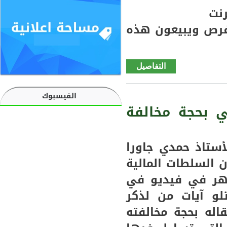
فرص ويبيعون هذه
التفاصيل
de
سيلبابي
مضاربا
الفيسبوك
ت في
ي بحجة مخالفة
السوق
في
أسعار
أستاذ حمدي جاورا
فئتي
 السلطات المالية
2000-
هر في فيديو في
3000
من
و آيات من لذكر
موريتل
له بحجة مخالفته