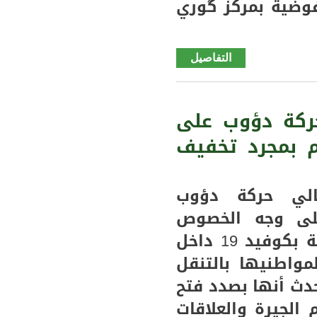
فوضية بمركز گوري
التفاصيل
de كيدي
ماغا "گوري
" تفاصيل
حصرية عن
حركة دؤوب على
عمليةترحيل
م بمجرد تخفيف
ال24
مهاجرا
لي حركة دؤوب
لى وجه الخصوص
فبالرغم من ارتفاع حالات الإصابة بكوفيد 19 داخل
مواطنيها بالتنقل
دث أنها بصدد فتح
الجيرة والعلاقات