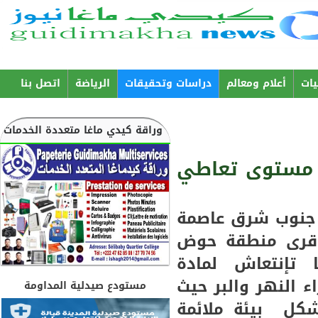
Aller au
contenu
principal
ات
أعلام ومعالم
دراسات وتحقيقات
الرياضة
اتصل بنا
وراقة كيدي ماغا متعددة الخدمات
مستوى تعاطي
 جنوب شرق عاصمة
 قرى منطقة حوض
 تإنتعاش لمادة
 النهر والبر حيث
مستودع صيدلية المداومة
شكل بيئة ملائمة