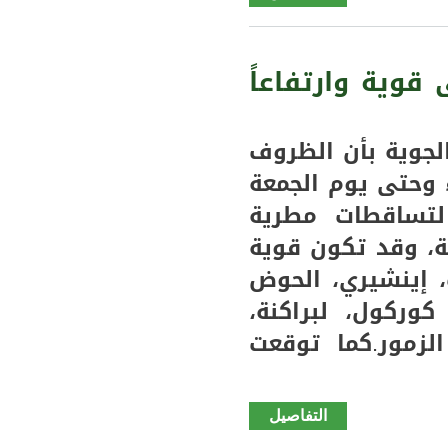
المنسق
العام
لمنسقية
قوية وارتفاعاً
أصدقاء
الرئيس
غزواني
لجوية بأن الظروف
يعزي
ء وحتى يوم الجمعة
في وفاة
تساقطات مطرية
المغفور
له بإذن
، وقد تكون قوية
الله
ت، إينشيري، الحوض
تعالى
وركول، لبراكنة،
عيسى
جاما
لزمور.كما توقعت
جلو (
تعزية)
التفاصيل
de
الأرصاد