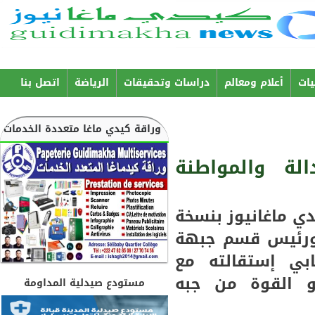
Aller au
contenu
principal
ات
أعلام ومعالم
دراسات وتحقيقات
الرياضة
اتصل بنا
وراقة كيدي ماغا متعددة الخدمات
ة والمواطنة
 ماغانيوز بنسخة
ورئيس قسم جبهة
ي إستقالته مع
و القوة من جبه
مستودع صيدلية المداومة