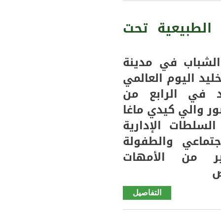
الجوية
تتوقع
 الطبيعية تحت
أمطاراً
متوسطة
إلى قوية
الشباب في مدينة
وارتفاعاً
يد اليوم العالمي
في
لد في الرابع من
درجات
الحرارة
 والي كيدي ماغا
بعدة
لسلطات الإدارية
مناطق (
جتماعي والطفولة
وثيقة)
ر من الأمهات
ض
التفاصيل
de
سيلبابي..
تخليد