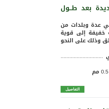
اليوم
دة بعد طــول
العالمي
للرضاعة
الطبيعية
 عدة وبلدات من
تحت
 خفيفة إلى قوية
شعار
 وذلك على النحو
«الرضاعة
الطبيعية
تنقذ
........................
الأرواح»
التفاصيل
de كيدي
ماغا
:تسجيل
تساقطات