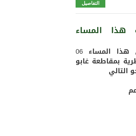
التفاصيل
de كيدي
ماغا مجل
التساقطات
المطرية
هذا المساء
المسجلة
خلال ال 24
ساعة
سجلت مقاييس الرصد الجوي هذا المساء 06
الماضية (
ت مطرية بمقاطعة غابو
مقاييس)
 التالي