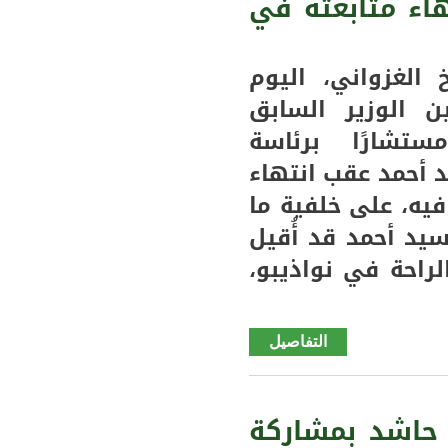
اء متابعته في
مطرية
جديدة بعد
طــول
الغزواني، اليوم
انقطــــاع
ن الوزير السابق
(
شارًا برئاسة
مقاييس)
 أحمد عقب انتهاء
يه، على خلفية ما
يد أحمد قد أُقيل
لراحة في نواذيبو،
التفاصيل
de ولد
سيد
أحمد
مستشارًا
 حاشد بمشاركة
بالرئاسة