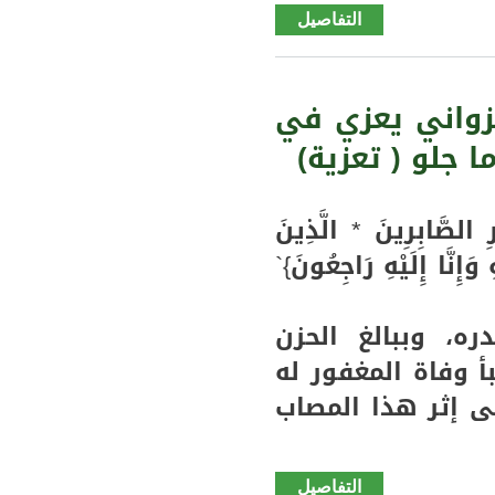
التفاصيل
de كيدي
ماغا
تسجيل
تساقطات
زواني يعزي في
مطرية
 جلو ( تعزية)
هذا
المساء
بمقاطعتي
َّابِرِينَ * الَّذِينَ
ولدينجه
وَإِنَّا إِلَيْهِ رَاجِعُونَ}`
وغابو (
مقاييس)
ه، وببالغ الحزن
 وفاة المغفور له
لى إثر هذا المصاب
التفاصيل
de