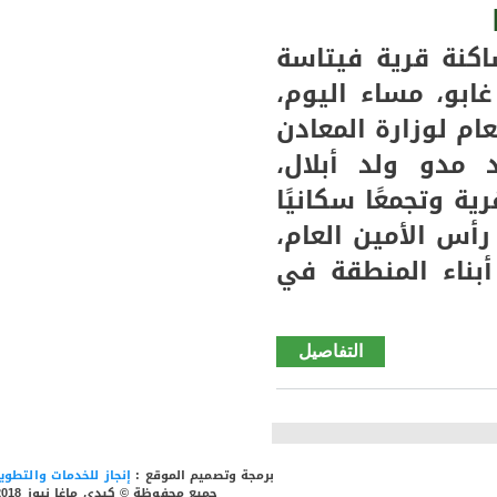
بعد انتهاء
متابعته
كنة قرية فيتاسة
في ملف
ابو، مساء اليوم،
قضائي
عام لوزارة المعادن
 مدو ولد أبلال،
كة وفود ممثلة لنحو 18 قرية وتجمعًا سكانيًا
أس الأمين العام،
أبناء المنطقة في
التفاصيل
de
فيتاسة
تحتفي
بأبات
ولد
برمجة وتصميم الموقع :
إنجاز للخدمات والتطوير
أبلال..
جميع محفوظة © كيدي ماغا نيوز 2018