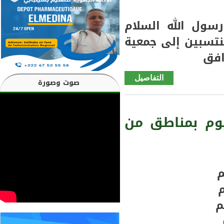
سول الله السلام
نتسبين إلى جمعية
افق
التفاصيل
de منسق
صوت وصورة
ورئيس
قسم
حزب
وم بمناطق من
جبهة
العدالة
والمواطنة
بسيلبــابي
يعلن
إستقالته
من
الحزب