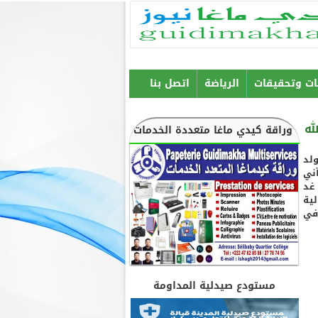
ات وتحقيقات
الرياضة
اتصل بنا
له
وراقة كيدي ماغا متعددة الخدمات
لد
ني
 غد
الية
في
مستودع صيدلية المداومة