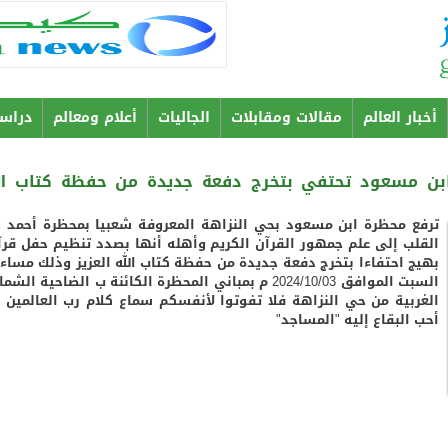
Aller au
contenu
principal
أخبار العالم
مقالات ومقابلات
الجاليات
أعلام ومعالم
دراس
ابن مسعود تحتفي بتخرج دفعة جديدة من حفظة كتاب ال
ترفع محظرة ابن مسعود بحي النزاهة المعروفة شعبيا بمحظرة أحمد و
القلب إلى علم جمهور القرآن الكريم وأهله أنها بصدد تنظيم حفل قرآ
بهيج احتفاءا بتخرج دفعة جديدة من حفظة كتاب الله العزيز وذلك مساء
السبت الموافق 2024/10/03 م بمباني المحظرة الكائنة ب الضاحية الشم
الغربية من حي النزاهة فلا تفوتوا لأنفسكم سماع كلام رب العالمين 
أحب البقاع إليه "المساجد"