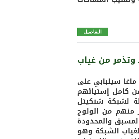
التفاصيل
de جهة
كيدي ماغا
تعلن خطتها
الاستراتيجية
وتذمر من غياب
لاستخدام
الآليات
الزراعة
ماغا سيلبابي على
للاستفادة
ن كامل إستيائهم
منها قدر
ظة لشبكة شنكيتل
المستطاع
 منهم من الولوج
المسبق والمحدودة
غياب الشبكة وهو