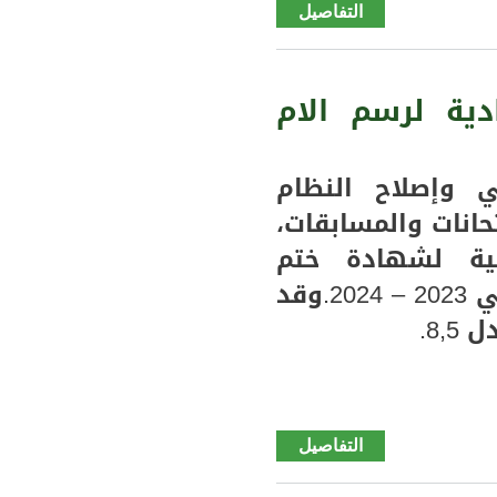
التفاصيل
de
سيلبابي
الحلقة
الأولى
ية لرسم الام
من
المقابلة
الخاصة
 وإصلاح النظام
التي
حانات والمسابقات،
أجرها
ئية لشهادة ختم
موقع
كيدي
الدروس الإعدادية للعام الدراسي 2023 – 2024.وقد
ماغانيوز
8.
مع
العميد
السالم
فال ولد
أتراس
التفاصيل
de
إعلان