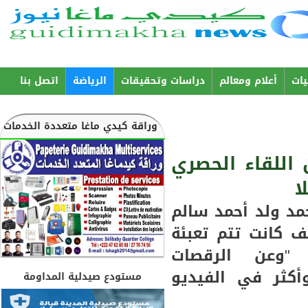
Aller au
contenu
principal
ات
أعلام ومعالم
دراسات وتحقيقات
الرياضة
اتصل بنا
وراقة كيدي ماغا متعددة الخدمات
 اللقاء الحصري
ا
د ولد أحمد سالم
ف كانت تتم تعبئة
 "وعن الرقصات
كثر في الفيديو
مستودع صيدلية المداومة