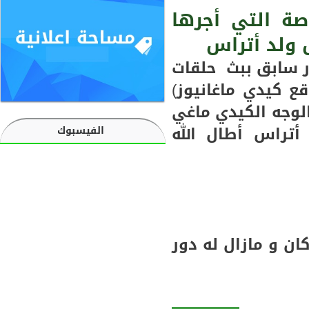
"حكاية
صة التي أجرها
عيد"
 ولد أتراس
لقاء
حصري
ر سابق ببث حلقات
مع
ع كيدي ماغانيوز)
محمد
لوجه الكيدي ماغي
أحمد
ولد
 أتراس أطال الله
الفيسبوك
أحمد
سالم
(فيديو)
ان و مازال له دور