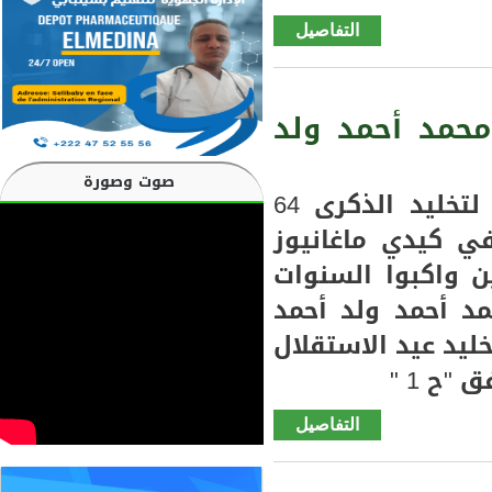
التفاصيل
de كيدي
ماغا
"حكاية
عيد"
حمد أحمد ولد
الحلقة
الثانية
صوت وصورة
من
تزامنا مع الاستعدادات الجارية لتخليد الذكرى 64
اللقاء
في كيدي ماغانيوز
الحصري
ن واكبوا السنوات
مع ولد
أحمد
د أحمد ولد أحمد
سالم
يد عيد الاستقلال
حول
ح 1 "
ذكرياته
مع
التفاصيل
de
الاستقلا
كيدي
ماغا