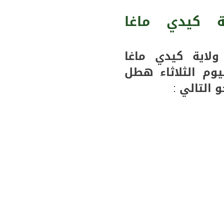
نتائج
شهادة
ة كيدي ماغا
ختم
الدروس
الإعدادية
اية كيدي ماغا
لرسم
وم الثلاثاء هطل
الام
التالي :
الدراسي
2023-
2024