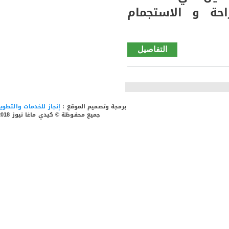
حة و الاستجمام
التفاصيل
de بعد
إعلان
جاهزية
مطار
سيلبابي
برمجة وتصميم الموقع :
إنجاز للخدمات والتطوير
للاستخدام
جميع محفوظة © كيدي ماغا نيوز 2018
هل ستسير
الموريتانية
رحلات لها
تزامنا مع
عودة
المصطافين
وأبناء
الولاية من
المهجر ؟