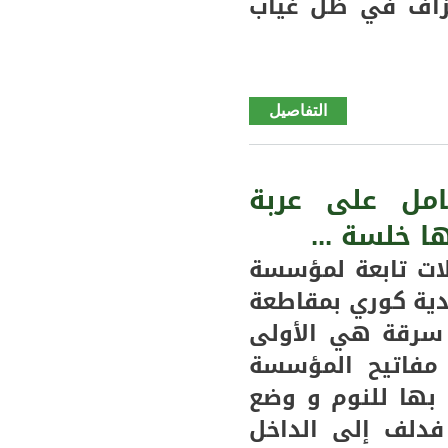
نزاف في ظل غياب
التفاصيل
de
سيلبابي
بالرغم
من
امل على عربة
افتتاح
 خلسة ...
وكالة
لها
لات تابعة لمؤسسة
سخط
لدية كوري بمقاطعة
وتذمر
 سرقة هي الأولى
من
غياب
مفاتيح المؤسسة
وتدني
 بها للنوم و وضع
خدمات
فدلف إلى الداخل
شنكيتل