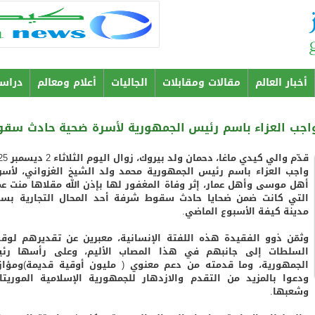
Aller au
contenu
principal
أخبار العالم
مقالات ومقابلات
الجاليات
أعلام ومعالم
دراس
م واجب العزاء باسم رئيس الجمهورية لأسرة ضحية حادث سق
واجب العزاء باسم رئيس الجمهورية محمد ولد الشيخ الغزواني، لأسر
أهل موسى وأهل عمار، إثر وفاة المغفور لها بإذن الله مقلاها منت عم
التي كانت ضمن ضحايا حادث سقوط شرفة أحد المحال التجارية بس
مدينة كيفة الأسبوع الماضي.
وثمّن ذوو الفقيدة هذه اللفتة الإنسانية، معبرين عن تقديرهم لوق
السلطات إلى جانبهم في هذا المصاب الأليم، وعلى رأسها رئ
الجمهورية، وما قدمته من دعم معنوي ( مليون أوقية قديمة)ومؤازر
ودعوا بالمزيد من التقدم والازدهار للجمهورية الإسلامية الموريتان
وشعبها.