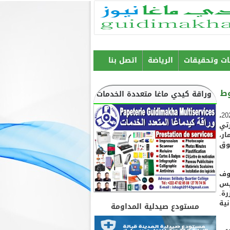
ات وتحقيقات
الرياضة
اتصل بنا
وط
وراقة كيدي ماغا متعددة الخدمات
قدّم والي كيدي ماغا، دحمان ولد بيروك، زوال اليوم الثلاثاء 2 ديسمبر 2025،
تي
ار،
وق
وف
يس
ة.
ية
مستودع صيدلية المداومة