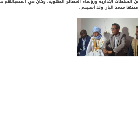
من السلطات الإدارية ورؤساء المصالح الجهوية، وكان في استقبالهم حا
دتها محمد البان ولد أمحيحم .