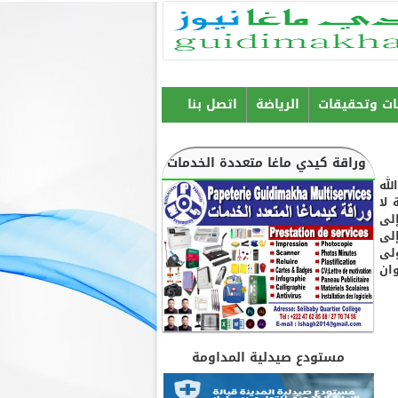
ات وتحقيقات
الرياضة
اتصل بنا
وراقة كيدي ماغا متعددة الخدمات
الله
 لا
لى
لى
لى
ان
مستودع صيدلية المداومة