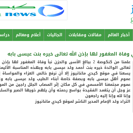
Aller au
contenu
principal
أخبار العالم
مقالات ومقابلات
الجاليات
أعلام ومعالم
دراس
فاة المغفور لها بإذن الله تعالى خيره بنت عيسى بابه
علمنا من كنكوصة 2 ببالغ الأسى والحزن نبأ وفاة المغفور لها بإذن 
تعالى الوالدة خيره بنت أحمد ولد عيسى بابه وبهذه المناسبة الأليمة
يسعنا في موقع كيدي ماغانيوز إلا أن نرفع خالص العزاء والمواساة إ
عموم أهل عيسى بابه وبصفة خاصة أبناء الطيب ولد عيسى بابه وإ
عموم مجتمعنا الأمسمي في كل مكان إثر المصاب الجلل راجين من المو
عز وجل أن يتغمد الفقيدة بواسع رحمته وأن يلهم ذويها الصبر والسلو
وإنا لله وإنا إليه راجعون
التراد ولد الإمام المدير الناشر لموقع كيدي ماغانيوز